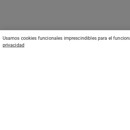
Usamos cookies funcionales imprescindibles para el funciona
privacidad
administracion@friotelcash.es
Inicio
Contacto
Tienda
Política de privacidad